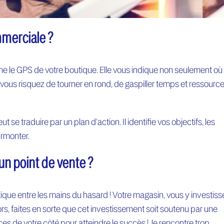
mmerciale ?
e le GPS de votre boutique. Elle vous indique non seulement où
, vous risquez de tourner en rond, de gaspiller temps et ressource
e traduire par un plan d’action. Il identifie vos objectifs, les
urmonter.
 un point de vente ?
ique entre les mains du hasard ! Votre magasin, vous y investiss
ors, faites en sorte que cet investissement soit soutenu par une
ces de votre côté pour atteindre le succès ! Je rencontre trop