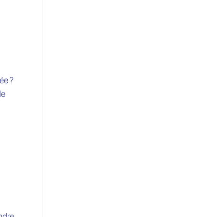
ée ?
de
endre