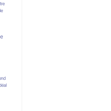
tre
de
je
.
pond
déal